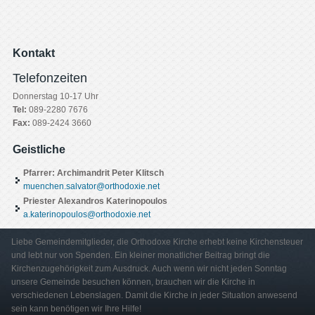
Kontakt
Telefonzeiten
Donnerstag 10-17 Uhr
Tel:
089-2280 7676
Fax:
089-2424 3660
Geistliche
Pfarrer: Archimandrit Peter Klitsch
muenchen.salvator@orthodoxie.net
Priester Alexandros Katerinopoulos
a.katerinopoulos@orthodoxie.net
Liebe Gemeindemitglieder, die Orthodoxe Kirche erhebt keine Kirchensteuer
und lebt nur von Spenden. Ein kleiner monatlicher Beitrag bringt die
Kirchenzugehörigkeit zum Ausdruck. Auch wenn wir nicht jeden Sonntag
unsere Gemeinde besuchen können, brauchen wir die Kirche in
verschiedenen Lebenslagen. Damit die Kirche in jeder Situation anwesend
sein kann benötigen wir Ihre Hilfe!