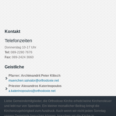
Kontakt
Telefonzeiten
Donnerstag 10-17 Uhr
Tel:
089-2280 7676
Fax:
089-2424 3660
Geistliche
Pfarrer: Archimandrit Peter Klitsch
muenchen.salvator@orthodoxie.net
Priester Alexandros Katerinopoulos
a.katerinopoulos@orthodoxie.net
Liebe Gemeindemitglieder, die Orthodoxe Kirche erhebt keine Kirchensteuer
und lebt nur von Spenden. Ein kleiner monatlicher Beitrag bringt die
Kirchenzugehörigkeit zum Ausdruck. Auch wenn wir nicht jeden Sonntag
unsere Gemeinde besuchen können, brauchen wir die Kirche in