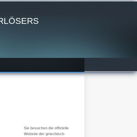
ERLÖSERS
Sie besuchen die offizielle
Website der griechisch-