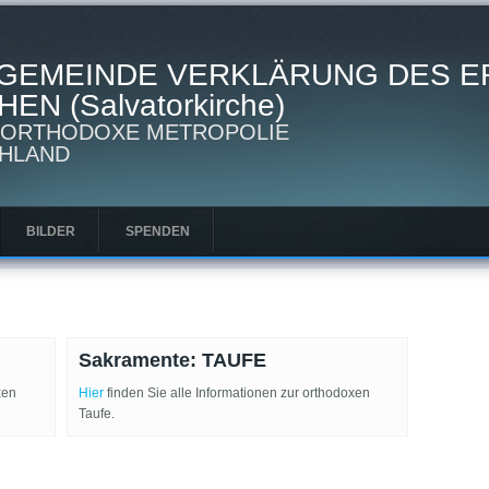
GEMEINDE VERKLÄRUNG DES 
N (Salvatorkirche)
-ORTHODOXE METROPOLIE
HLAND
BILDER
SPENDEN
Sakramente: TAUFE
xen
Hier
finden Sie alle Informationen zur orthodoxen
Taufe.