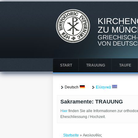
KIRCHEN
ZU MÜNCHE
GRIECHISCH
VON DEUTSC
START
TRAUUNG
TAUFE
Deutsch
Ελληνικά
Sakramente: TRAUUNG
Hier
finden Sie alle Informationen zur orthodo
Eheschliessung / Hochzeit.
Sie sind hier
Startseite
» Ακολουθίες