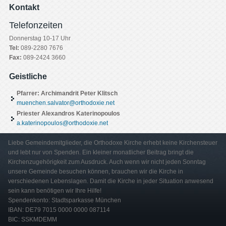
Kontakt
Telefonzeiten
Donnerstag 10-17 Uhr
Tel:
089-2280 7676
Fax:
089-2424 3660
Geistliche
Pfarrer: Archimandrit Peter Klitsch
muenchen.salvator@orthodoxie.net
Priester Alexandros Katerinopoulos
a.katerinopoulos@orthodoxie.net
Liebe Gemeindemitglieder, die Orthodoxe Kirche erhebt keine Kirchensteuer
und lebt nur von Spenden. Ein kleiner monatlicher Beitrag bringt die
Kirchenzugehörigkeit zum Ausdruck. Auch wenn wir nicht jeden Sonntag
unsere Gemeinde besuchen können, brauchen wir die Kirche in
verschiedenen Lebenslagen. Damit die Kirche in jeder Situation anwesend
sein kann benötigen wir Ihre Hilfe!
Spendenkonto: Stadtsparkasse München
IBAN: DE79 7015 0000 0000 087114
BIC: SSKMDEMM